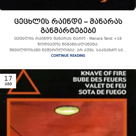
ცეცხლის რაინდი – მანარას
განმარტებები
ცეცხლის რაინდი მანარას ტარო - Manara Tarot +18
ზოდიაქოს ნიშანი/პლანეტა:
მშვილდოსანი.ნუმეროლოგია: არ აქვს. საკვანძო სი...
CONTINUE READING
17
ᲐᲒᲕ