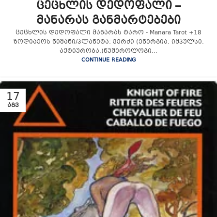
ცეცხლის დედოფალი –
მანარას განმარტებები
ცეცხლის დედოფალი მანარას ტარო - Manara Tarot +18
ზოდიაქოს ნიშანი/პლანეტა: ვერძი (ენერგია. იმპულსი.
აქტიურობა.)ნუმეროლოგი...
CONTINUE READING
17
ᲐᲒᲕ