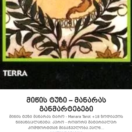
მიწის ტუზი – მანარას
განმარტებები
მიწის ტუზი მანარას ტარო - Manara Tarot +18 ზოდიაქოს
ნიშანი/პლანეტა: კურო - როგორც მატერიალურ
კომფორტთან მიჯაჭვულობა.ქალწ...