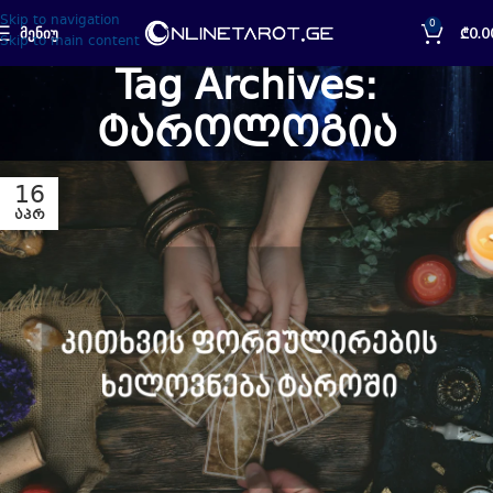
Skip to navigation
0
ᲛᲔᲜᲘᲣ
₾
0.0
Skip to main content
Tag Archives:
ტაროლოგია
16
ᲐᲞᲠ