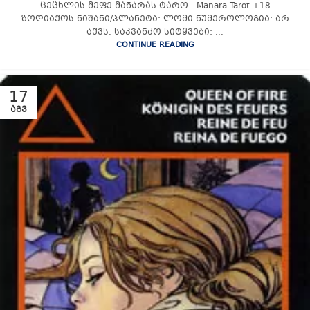
ცეცხლის მეფე მანარას ტარო - Manara Tarot +18
ზოდიაქოს ნიშანი/პლანეტა: ლომი.ნუმეროლოგია: არ
აქვს. საკვანძო სიტყვები: ...
CONTINUE READING
17
ᲐᲒᲕ