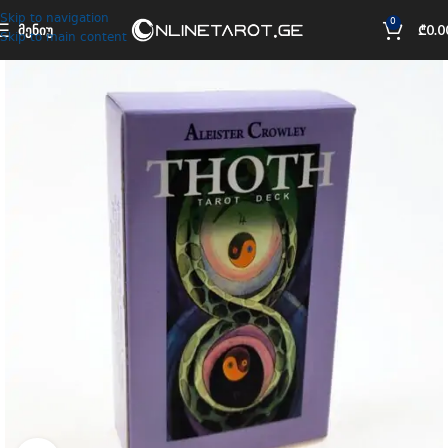
Skip to navigation
0
ᲛᲔᲜᲘᲣ
₾
0.0
Skip to main content