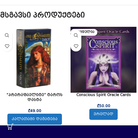
მსგავსი პროდუქტები
ᲒᲐᲧᲘᲓᲣᲚᲘᲐ
“პრერაფაელიტე” ტაროს
Conscious Spirit Oracle Cards
დასტა
₾
50.00
₾
49.00
ᲕᲠᲪᲚᲐᲓ
ᲙᲐᲚᲐᲗᲐᲨᲘ ᲓᲐᲛᲐᲢᲔᲑᲐ