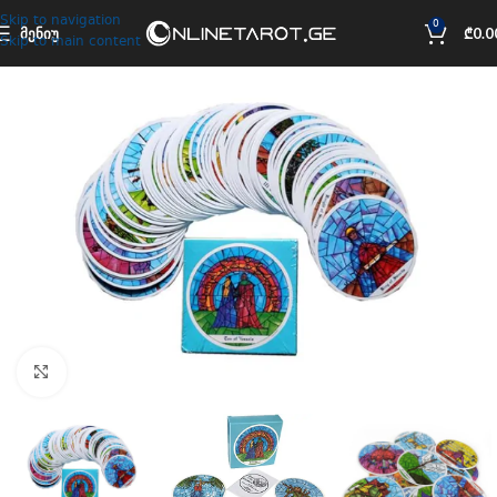
Skip to navigation
0
ᲛᲔᲜᲘᲣ
₾
0.0
Skip to main content
Click to enlarge