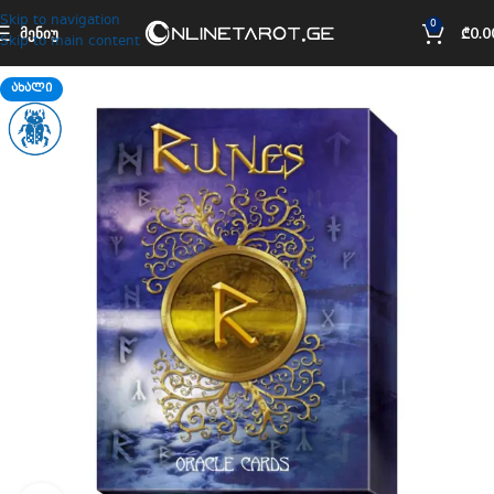
Skip to navigation
0
ᲛᲔᲜᲘᲣ
₾
0.0
Skip to main content
ᲐᲮᲐᲚᲘ