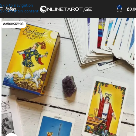
Skip to navigation
0
ᲛᲔᲜᲘᲣ
₾
0.0
Skip to main content
ᲒᲐᲧᲘᲓᲣᲚᲘᲐ