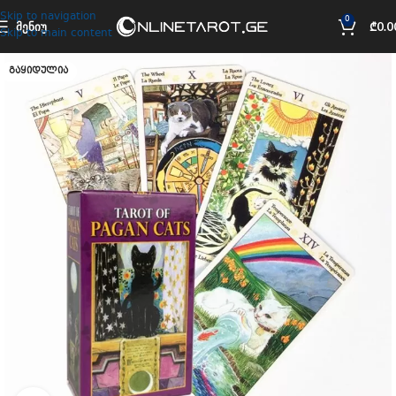
Skip to navigation
0
ᲛᲔᲜᲘᲣ
₾
0.0
Skip to main content
ᲒᲐᲧᲘᲓᲣᲚᲘᲐ