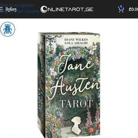
Skip to navigation
0
ᲛᲔᲜᲘᲣ
₾
0.0
Skip to main content