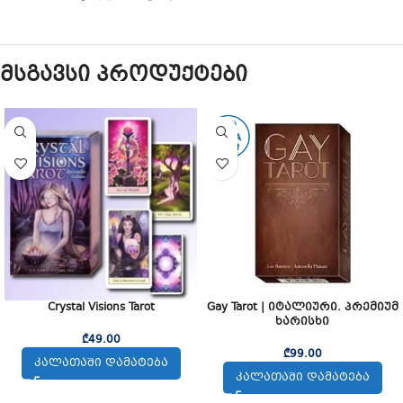
მსგავსი პროდუქტები
Crystal Visions Tarot
Gay Tarot | იტალიური. პრემიუმ
ხარისხი
₾
49.00
₾
99.00
ᲙᲐᲚᲐᲗᲐᲨᲘ ᲓᲐᲛᲐᲢᲔᲑᲐ
ᲙᲐᲚᲐᲗᲐᲨᲘ ᲓᲐᲛᲐᲢᲔᲑᲐ