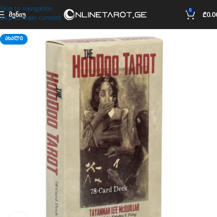
Skip to navigation
0
ᲛᲔᲜᲘᲣ
₾
0.0
Skip to main content
ᲐᲮᲐᲚᲘ