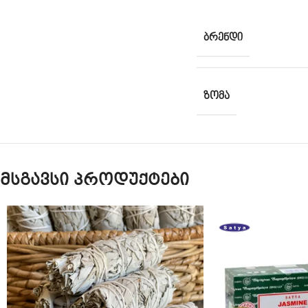
ᲑᲠᲔᲜᲓᲘ
ᲖᲝᲛᲐ
მსგავსი პროდუქტები