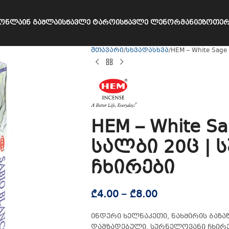
ᲝᲜᲚᲐᲘᲜ ᲒᲐᲨᲚᲐ
ᲘᲡᲬᲐᲕᲚᲔ ᲢᲐᲠᲝ
ᲘᲡᲬᲐᲕᲚᲔ ᲚᲔᲜᲝᲠᲛᲐᲜᲘ
ᲔᲖᲝᲗᲔᲠ
მთავარი
სხვადასხვა
HEM – White Sa
HEM – White S
სალბი 20ც |
ჩხირები
₾
4.00
–
₾
8.00
ინდური ხელნაკეთი, ნახშირის ბაზ
დამზადებული, სურნელოვანი ჩხირე