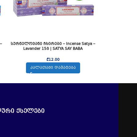
–
სურნელოვანი ჩხირები – Incense Satya –
სურნელოვანი ჩ
Lavander 15გ | SATYA SAY BABA
Bloom Incense 15
Midnight
₾
12.00
ᲙᲐᲚᲐᲗᲐᲨᲘ ᲓᲐᲛᲐᲢᲔᲑᲐ
ᲙᲐᲚᲐ
ური ქსელები