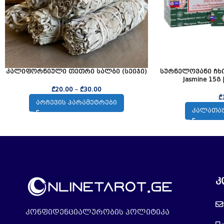
კალიფორნიული თეთრი სალბი (სეიჯი)
სურნელოვანი ჩხირე
Jasmine 15გ 
₾
20.00
–
₾
30.00
₾
ᲐᲠᲩᲔᲕᲘᲡ ᲞᲐᲠᲐᲛᲔᲢᲠᲔᲑᲘ
ᲙᲐᲚᲐᲗᲐᲨ
კ
კონფიდენციალურობის პოლიტიკა