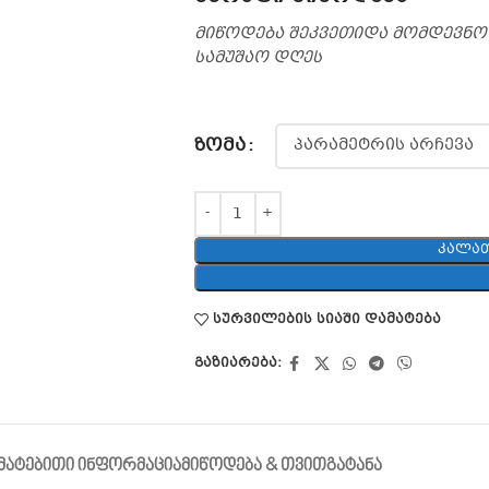
მიწოდება შეკვეთიდა მომდევნო
სამუშაო დღეს
ᲖᲝᲛᲐ
ᲙᲐᲚᲐᲗ
სურვილების სიაში დამატება
გაზიარება:
ᲛᲐᲢᲔᲑᲘᲗᲘ ᲘᲜᲤᲝᲠᲛᲐᲪᲘᲐ
ᲛᲘᲬᲝᲓᲔᲑᲐ & ᲗᲕᲘᲗᲒᲐᲢᲐᲜᲐ