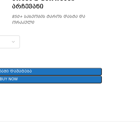
არჩევანი
850+ სახეობის ტაროს დასტა და
ორაკული
ᲐᲨᲘ ᲓᲐᲛᲐᲢᲔᲑᲐ
BUY NOW