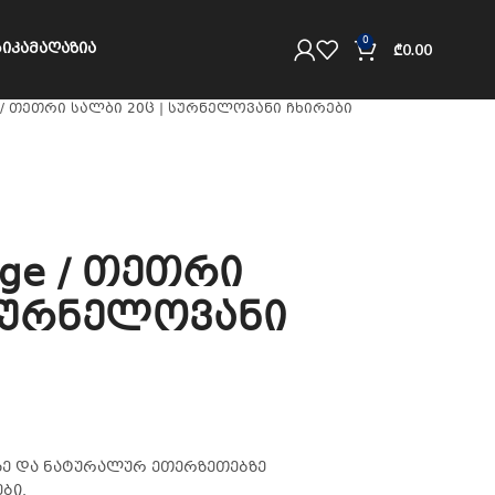
0
ᲘᲙᲐ
ᲛᲐᲦᲐᲖᲘᲐ
₾
0.00
ge / თეთრი სალბი 20ც | სურნელოვანი ჩხირები
age / თეთრი
 სურნელოვანი
აზე და ნატურალურ ეთერზეთებზე
ბი.