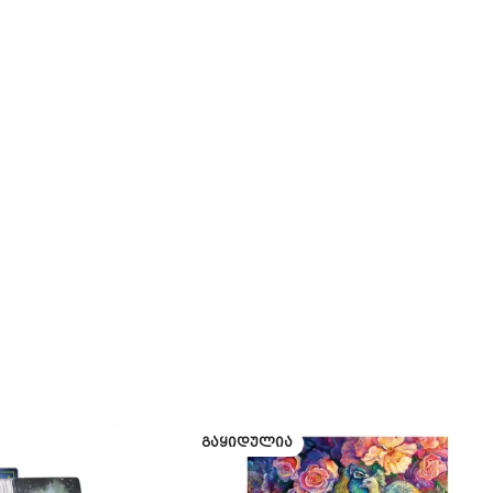
ᲒᲐᲧᲘᲓᲣᲚᲘᲐ