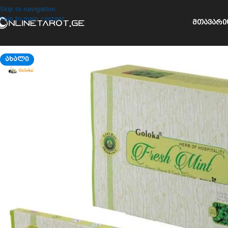
Skip to navigation
Skip to main content
ᲛᲗᲐᲕᲐᲠᲘ
ᲐᲮᲐᲚᲘ