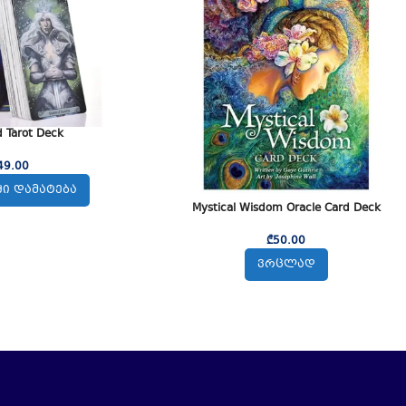
 Tarot Deck
49.00
Ი ᲓᲐᲛᲐᲢᲔᲑᲐ
Mystical Wisdom Oracle Card Deck
₾
50.00
ᲕᲠᲪᲚᲐᲓ