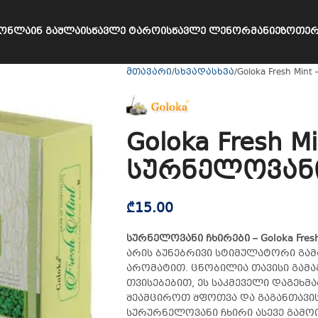
ᲝᲜᲚᲐᲘᲜ ᲒᲐᲨᲚᲐ
ᲘᲡᲬᲐᲕᲚᲔ ᲢᲐᲠᲝ
ᲘᲡᲬᲐᲕᲚᲔ ᲚᲔᲜᲝᲠᲛᲐᲜᲘ
ᲔᲖᲝᲗᲔᲠ
მთავარი
სხვადასხვა
Goloka Fresh Mi
Goloka Fresh Mi
სურნელოვანი
₾
15.00
სურნელოვანი ჩხირები – Goloka Fresh 
არის ბუნებრივი სტიმულატორი გა
არომატით. ცნობილია თავისი გამ
თვისებებით, ეს საკმეველი დაგეხ
შეამციროთ შფოთვა და გაგანთავის
სურურნელოვანი ჩხირი ასევე გამო