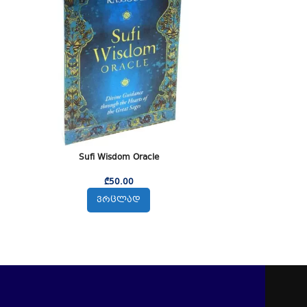
Sufi Wisdom Oracle
The Good Tarot 
₾
50.00
ᲕᲠᲪᲚᲐᲓ
ᲙᲐᲚᲐ