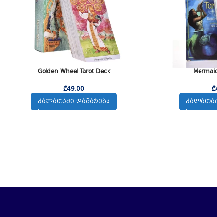
Golden Wheel Tarot Deck
Mermaid
₾
49.00
₾
ᲙᲐᲚᲐᲗᲐᲨᲘ ᲓᲐᲛᲐᲢᲔᲑᲐ
ᲙᲐᲚᲐᲗᲐᲨ