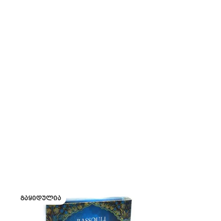
ᲒᲐᲧᲘᲓᲣᲚᲘᲐ