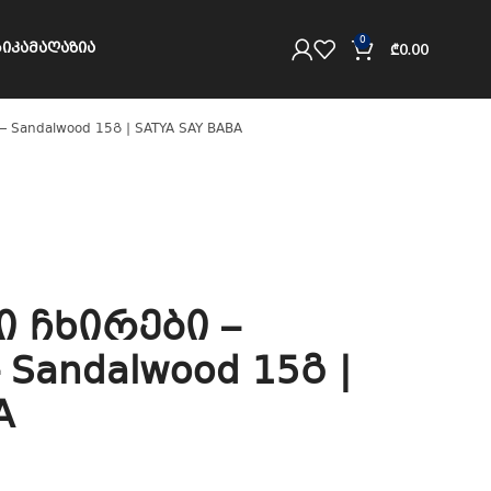
0
ᲘᲙᲐ
ᲛᲐᲦᲐᲖᲘᲐ
₾
0.00
 Sandalwood 15გ | SATYA SAY BABA
 ჩხირები –
– Sandalwood 15გ |
A