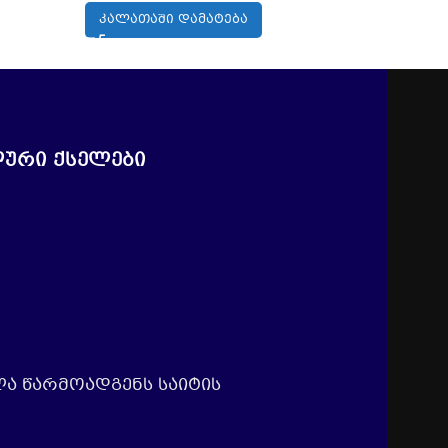
ᲙᲐᲚᲐᲗᲐᲨᲘ ᲓᲐᲛᲐᲢᲔᲑᲐ
ᲙᲐᲚᲐ
ური ქსელები
ლა წარმოადგენს საიტის