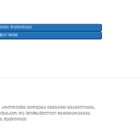
ᲐᲨᲘ ᲓᲐᲛᲐᲢᲔᲑᲐ
BUY NOW
პროდუქტი შედგება იშვიათი ყვავილების,
ოქსიკურ და მომწამვლელ ნივთიერებებს.
-ს მეთოდით.