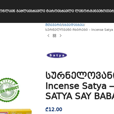
ᲝᲜᲚᲐᲘᲜ ᲒᲐᲨᲚᲐ
ᲘᲡᲬᲐᲕᲚᲔ ᲢᲐᲠᲝ
ᲘᲡᲬᲐᲕᲚᲔ ᲚᲔᲜᲝᲠᲛᲐᲜᲘ
ᲔᲖᲝᲗᲔᲠ
მთავარი
სხვადასხვა
სურნელოვანი ჩხირები – Incense Satya –
სურნელოვანი
Incense Satya 
SATYA SAY BAB
₾
12.00