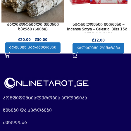
კალიფორნიული თეთრი
სურნელოვანი ჩხირები –
სალბი (სეიჯი)
Incense Satya – Celestial Bliss 15გ |
SATYA SAY BABA
₾
20.00
–
₾
30.00
₾
12.00
ᲐᲠᲩᲔᲕᲘᲡ ᲞᲐᲠᲐᲛᲔᲢᲠᲔᲑᲘ
ᲙᲐᲚᲐᲗᲐᲨᲘ ᲓᲐᲛᲐᲢᲔᲑᲐ
კონფიდენციალურობის პოლიტიკა
წესები და პირობები
მიწოდება