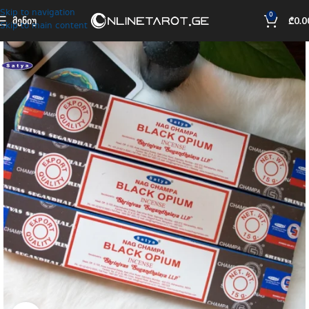
Skip to navigation
0
ᲛᲔᲜᲘᲣ
₾
0.0
Skip to main content