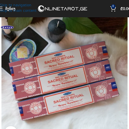
Skip to navigation
0
ᲛᲔᲜᲘᲣ
₾
0.0
Skip to main content