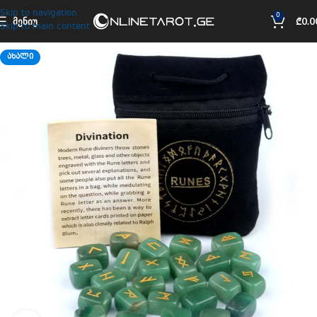
Skip to navigation
0
ᲛᲔᲜᲘᲣ
₾
0.0
Skip to main content
ᲐᲮᲐᲚᲘ