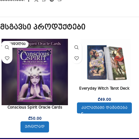
მსგავსი პროდუქტები
ᲒᲐᲧᲘᲓᲣᲚᲘᲐ
Everyday Witch Tarot Deck
₾
49.00
Conscious Spirit Oracle Cards
ᲙᲐᲚᲐᲗᲐᲨᲘ ᲓᲐᲛᲐᲢᲔᲑᲐ
₾
50.00
ᲕᲠᲪᲚᲐᲓ