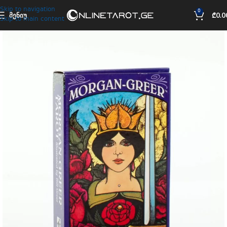
Skip to navigation
0
ᲛᲔᲜᲘᲣ
₾
0.0
Skip to main content