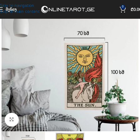
Skip to navigation
0
ᲛᲔᲜᲘᲣ
₾
0.0
Skip to main content
Click to enlarge