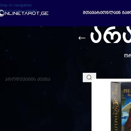
Skip to navigation
Skip to main content
ᲛᲗᲐᲕᲐᲠᲘ
ᲝᲜᲚᲐᲘᲜ ᲒᲐᲨ
არ
ᲝᲠ
ᲫᲔᲑᲜᲐ
მთავარი
ტარო
არ
ᲒᲐᲤᲘᲚᲢᲠᲔ ᲤᲐᲡᲘᲡ ᲛᲘᲮᲔᲓᲕᲘᲗ
სრულად
₾
40.00
-
₾
60.00
₾
60.00
+