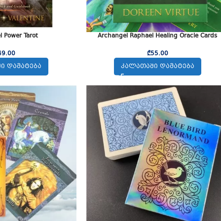
l Power Tarot
Archangel Raphael Healing Oracle Cards
49.00
₾
55.00
Ი ᲓᲐᲛᲐᲢᲔᲑᲐ
ᲙᲐᲚᲐᲗᲐᲨᲘ ᲓᲐᲛᲐᲢᲔᲑᲐ