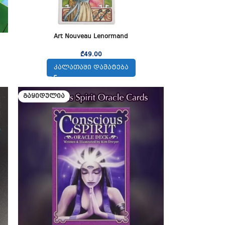
Art Nouveau Lenormand
₾
49.00
ᲙᲐᲚᲐᲗᲐᲨᲘ ᲓᲐᲛᲐᲢᲔᲑᲐ
ᲒᲐᲧᲘᲓᲣᲚᲘᲐ