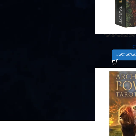
ᲛᲐᲠᲐᲒᲔᲑᲘᲡ ᲡᲢᲐᲢᲣᲡᲘ
ფასდაკლება
“პრერაფაელი
მარაგშია
₾
ᲙᲐᲚᲐᲗᲐᲨ