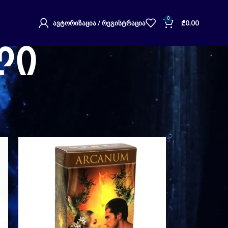
0
ᲐᲕᲢᲝᲠᲘᲖᲐᲪᲘᲐ / ᲠᲔᲒᲘᲡᲢᲠᲐᲪᲘᲐ
₾
0.00
ლი