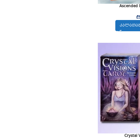
Ascended M
₾
ᲙᲐᲚᲐᲗᲐᲨ
Crystal 