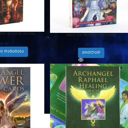
ტე” ტაროს დასტა
Alice The Wonderland Oracle
49.00
₾
55.00
Ი ᲓᲐᲛᲐᲢᲔᲑᲐ
ᲕᲠᲪᲚᲐᲓ