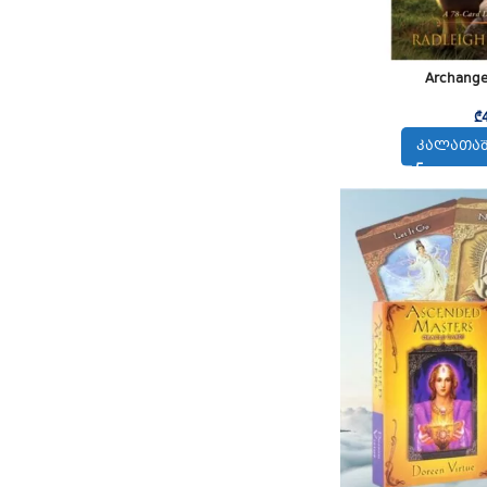
Archange
₾
ᲙᲐᲚᲐᲗᲐᲨ