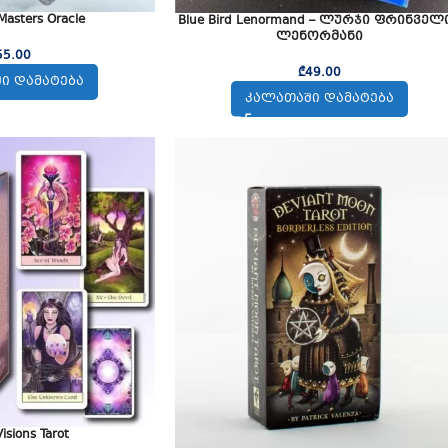
asters Oracle
Blue Bird Lenormand – ლურჯი ფრინველ
ლენორმანი
55.00
₾
49.00
Ი ᲓᲐᲛᲐᲢᲔᲑᲐ
ᲙᲐᲚᲐᲗᲐᲨᲘ ᲓᲐᲛᲐᲢᲔᲑᲐ
Visions Tarot