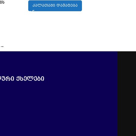
რის
ᲙᲐᲚᲐᲗᲐᲨᲘ ᲓᲐᲛᲐᲢᲔᲑᲐ
→
ური ქსელები