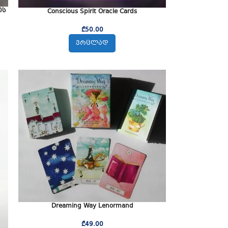
ის
Conscious Spirit Oracle Cards
₾
50.00
ᲕᲠᲪᲚᲐᲓ
Dreaming Way Lenormand
₾
49.00