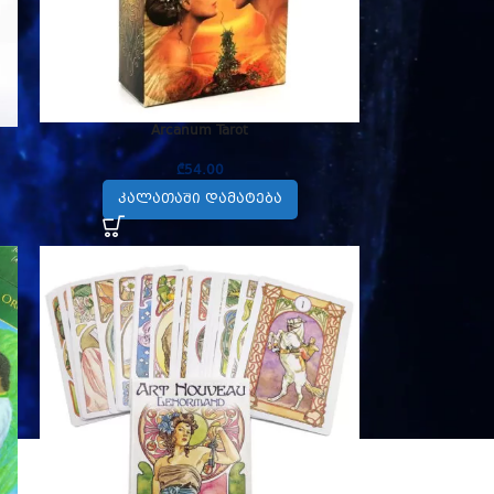
Arcanum Tarot
₾
54.00
ᲙᲐᲚᲐᲗᲐᲨᲘ ᲓᲐᲛᲐᲢᲔᲑᲐ