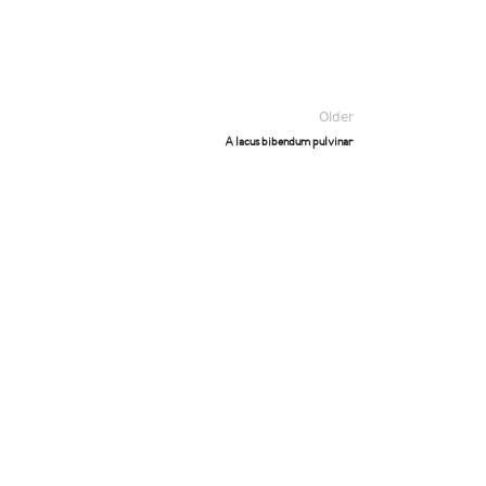
Older
A lacus bibendum pulvinar