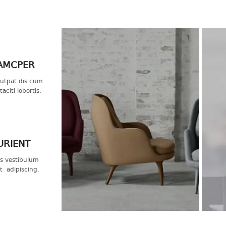
AMCPER
lutpat dis cum
aciti lobortis.
URIENT
us vestibulum
t adipiscing.