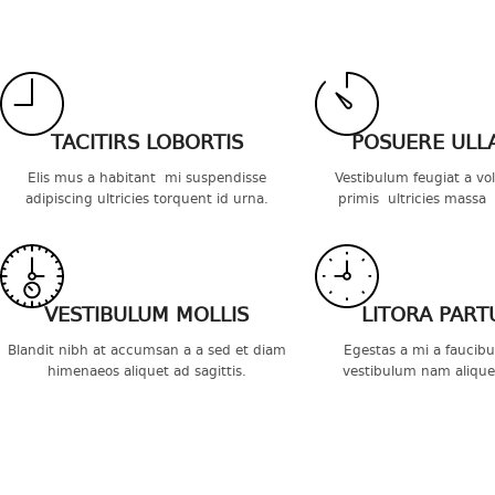
TACITIRS LOBORTIS
POSUERE ULL
Elis mus a habitant mi suspendisse
Vestibulum feugiat a vo
adipiscing ultricies torquent id urna.
primis ultricies massa t
VESTIBULUM MOLLIS
LITORA PART
Blandit nibh at accumsan a a sed et diam
Egestas a mi a faucib
himenaeos aliquet ad sagittis.
vestibulum nam alique