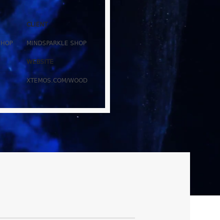
CLIENT
SHOP
MINDSPARKLE SHOP
WEBSITE
XTEMOS.COM/WOOD