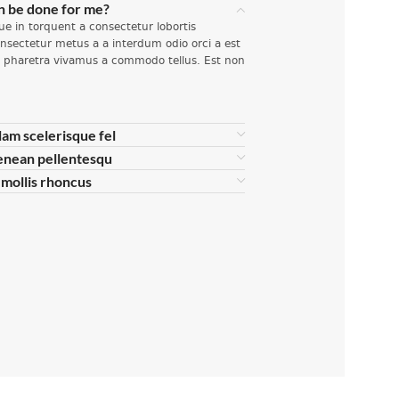
n be done for me?
ue in torquent a consectetur lobortis
nsectetur metus a a interdum odio orci a est
si pharetra vivamus a commodo tellus. Est non
lam scelerisque fel
enean pellentesqu
s mollis rhoncus