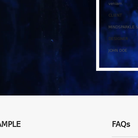
veniam.
CLIENT
MINDSPARKLE 
DESIGNER
JOHN DOE
AMPLE
FAQs