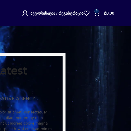
0
ᲐᲕᲢᲝᲠᲘᲖᲐᲪᲘᲐ / ᲠᲔᲒᲘᲡᲢᲠᲐᲪᲘᲐ
₾
0.00
atest
EATIVE AGENCY
lor sit amet, consectetuer
, sed diam nonummy nibh
nt ut laoreet dolore magna
lutpat. Ut wisi enim ad minim