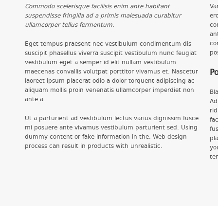
Commodo scelerisque facilisis enim ante habitant
Va
suspendisse fringilla ad a primis malesuada curabitur
er
ullamcorper tellus fermentum.
co
an
co
Eget tempus praesent nec vestibulum condimentum dis
po
suscipit phasellus viverra suscipit vestibulum nunc feugiat
vestibulum eget a semper id elit nullam vestibulum
Po
maecenas convallis volutpat porttitor vivamus et. Nascetur
laoreet ipsum placerat odio a dolor torquent adipiscing ac
aliquam mollis proin venenatis ullamcorper imperdiet non
Bl
ante a.
Ad
ri
Ut a parturient ad vestibulum lectus varius dignissim fusce
fa
mi posuere ante vivamus vestibulum parturient sed. Using
fu
dummy content or fake information in the. Web design
pl
process can result in products with unrealistic.
yo
te