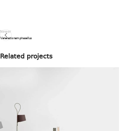
Newer
Venenatis nam phasellus
Related projects