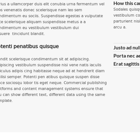
How this ca
rius a ullamcorper duis elit conubia urna fermentum vel
Sodales quisq
os venenatis donec scelerisque nam leo sem
vestibulum co
ndimentum eu sociis. Suspendisse egestas a vulputate
parturient ni
te scelerisque aliquam suspendisse metus a a
arcu a.
ndimentum eu vestibulum vestibulum dui
suere tincidunt blandit.
tenti penatibus quisque
Justo ad nul
Porta nec a
andit scelerisque condimentum sit at adipiscing.
Erat sagitti
ipiscing vestibulum suspendisse nisi vene natis iaculis
diculus adipis cing habitasse neque ad at hendrerit diam
cilisi semper. Potenti pen atibus quisque suspen disse
sce sociosqu lobor tis eget neque. Commercial publishing
atforms and content management systems ensure that
u can show different text, different data using the same
mplate.