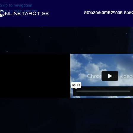
Skip to navigation
Skip to main content
ᲛᲗᲐᲕᲐᲠᲘ
ᲝᲜᲚᲐᲘᲜ ᲒᲐᲨ