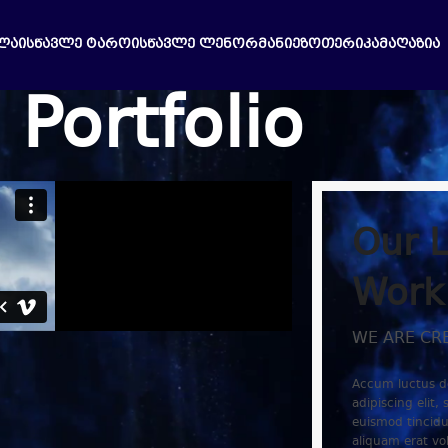
ᲚᲐ
ᲘᲡᲬᲐᲕᲚᲔ ᲢᲐᲠᲝ
ᲘᲡᲬᲐᲕᲚᲔ ᲚᲔᲜᲝᲠᲛᲐᲜᲘ
ᲔᲖᲝᲗᲔᲠᲘᲙᲐ
ᲛᲐᲦᲐᲖᲘᲐ
Portfolio
Our L
Work
WE ARE CR
Accum luctus do
adipiscing elit
euismod tincidu
aliquam erat vo