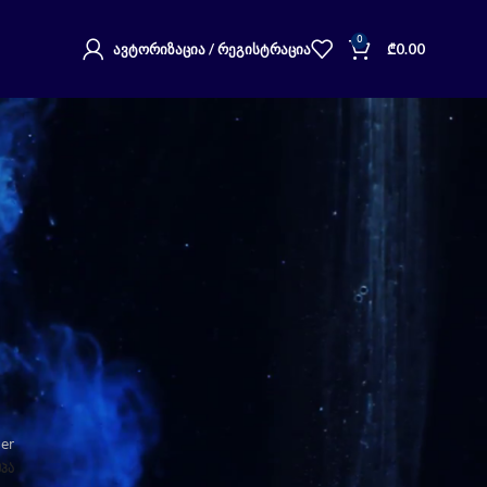
0
ᲐᲕᲢᲝᲠᲘᲖᲐᲪᲘᲐ / ᲠᲔᲒᲘᲡᲢᲠᲐᲪᲘᲐ
₾
0.00
ᲑᲝᲚᲝ ᲞᲝᲡᲢᲔᲑᲘ
კითხვის ფორმულირების
ხელოვნება ტაროში
რა განსხვავებაა ტაროს,
ლენორმანსა და ორაკულს
შორის?
მიწის ტუზი – მანარას
განმარტებები
der
მპა