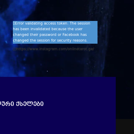
ᲩᲕᲔᲜ INSTAGRAM-ᲖᲔ
Error validating access token: The session
has been invalidated because the user
changed their password or Facebook has
changed the session for security reasons.
https://www.instagram.com/onlinetarot.ge/
Please,
log in
ური ქსელები