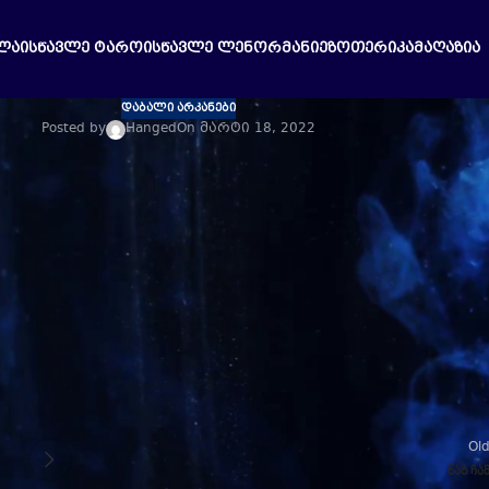
ᲚᲐ
ᲘᲡᲬᲐᲕᲚᲔ ᲢᲐᲠᲝ
ᲘᲡᲬᲐᲕᲚᲔ ᲚᲔᲜᲝᲠᲛᲐᲜᲘ
ᲔᲖᲝᲗᲔᲠᲘᲙᲐ
ᲛᲐᲦᲐᲖᲘᲐ
ᲓᲐᲑᲐᲚᲘ ᲐᲠᲙᲐᲜᲔᲑᲘ
Posted by
Hanged
On მარტი 18, 2022
vegas
die Zimmer artikel toll.
r artikel toll.
 die Zimmer waren toll.
ber hinaus die Zimmer waren toll.
e Zimmer artikel toll.
die Zimmer artikel toll.
us die Zimmer waren toll.
Ol
ნაგ ჩა