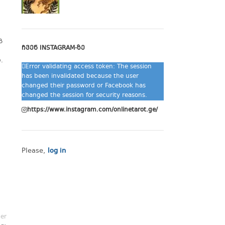
გ
ᲩᲕᲔᲜ INSTAGRAM-ᲖᲔ
.
Error validating access token: The session
has been invalidated because the user
changed their password or Facebook has
changed the session for security reasons.
https://www.instagram.com/onlinetarot.ge/
Please,
log in
der