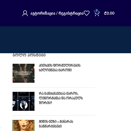
0
ᲐᲕᲢᲝᲠᲘᲖᲐᲪᲘᲐ / ᲠᲔᲒᲘᲡᲢᲠᲐᲪᲘᲐ
₾
0.00
ᲑᲝᲚᲝ ᲞᲝᲡᲢᲔᲑᲘ
კითხვის ფორმულირების
ხელოვნება ტაროში
რა განსხვავებაა ტაროს,
ლენორმანსა და ორაკულს
შორის?
მიწის ტუზი – მანარას
.
განმარტებები