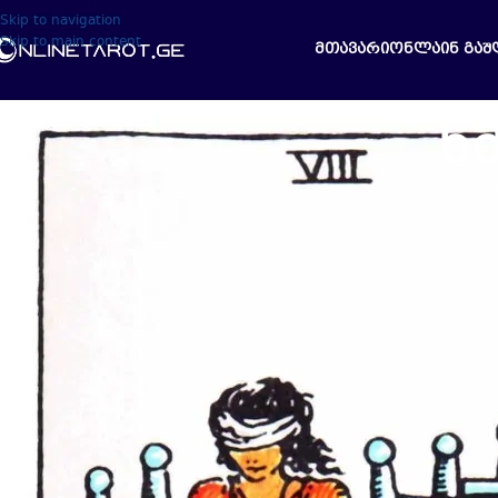
Skip to navigation
Skip to main content
ᲛᲗᲐᲕᲐᲠᲘ
ᲝᲜᲚᲐᲘᲜ ᲒᲐᲨ
ხ
დაბალი არკანი – ხმლების რვი
სტიქია
: ჰაერი
პლანეტა
: იუ
ზოდიაქოს ნი
კი/არა
: არა.
საკვანძო სიტ
დაზარალებული
მიმწყვდევა. 
დილემა. სასჯ
ნეგატიური დ