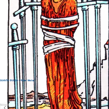
თვითშეზღუდვ
ამობრუნებული
კონტროლის ს
პერიოდი. ღა
ბრძოლა. იმედ
მოძებნა. შვე
საკუთარი თავ
დაბრკოლებებ
გონება. ციხი
მწვავე დეპრე
უბედური შემთ
საქმიანობის 
მოამზადა
:
Onl
ტაროს დასტა – Ri
der Waite
Newer