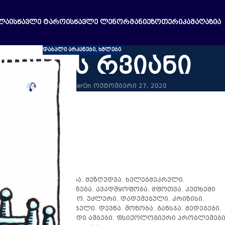
ᲚᲐ
ᲘᲡᲬᲐᲕᲚᲔ ᲢᲐᲠᲝ
ᲘᲡᲬᲐᲕᲚᲔ ᲚᲔᲜᲝᲠᲛᲐᲜᲘ
ᲔᲖᲝᲗᲔᲠᲘᲙᲐ
ᲛᲐᲦᲐᲖᲘᲐ
ᲓᲐᲑᲐᲚᲘ ᲐᲠᲙᲐᲜᲔᲑᲘ
,
ᲮᲛᲚᲔᲑᲘ
მლების რვიანი
Posted by
Soul_Pathfinder
On ოქტომბერი 27, 2020
ანი
.
პიტერი.
შანი
: ტყუპები.
ყვები:
ხაფანგში ყოფნა. შეზღუდვა. ხელებშეკრული.
. შიშისგან პარალიზება. ავადმყოფობა. შფოთვა. კუთხეში
ზეწოლა. უიმედო. უმწეო. უძლური. დადუმებული. კრიზისი.
ელი. პატიმრობა. სასჯელი. დევნა. მონობა. განსჯა. შედეგები.
ამოკიდებულებები. ცუდი ამბები. ფსიქოლოგიური პრობლემები