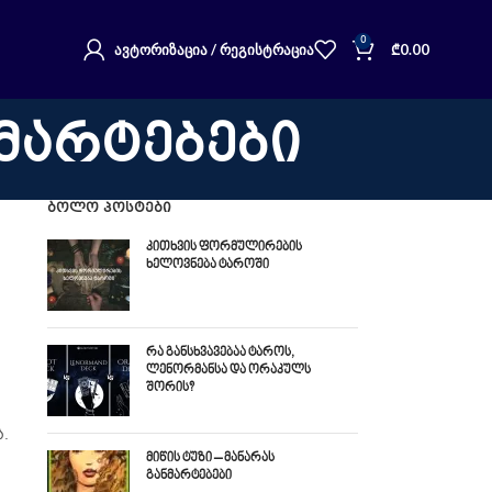
0
ᲐᲕᲢᲝᲠᲘᲖᲐᲪᲘᲐ / ᲠᲔᲒᲘᲡᲢᲠᲐᲪᲘᲐ
₾
0.00
ნმარტებები
ᲑᲝᲚᲝ ᲞᲝᲡᲢᲔᲑᲘ
კითხვის ფორმულირების
ხელოვნება ტაროში
რა განსხვავებაა ტაროს,
ლენორმანსა და ორაკულს
შორის?
.
მიწის ტუზი – მანარას
განმარტებები