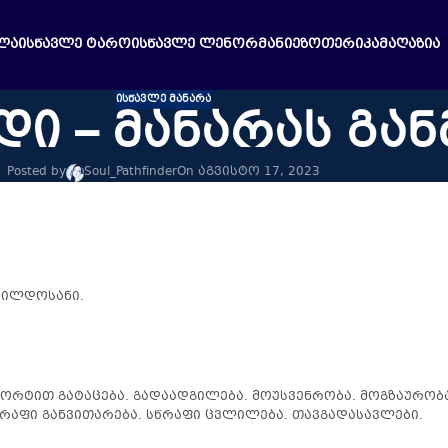
ᲚᲐ
ᲘᲡᲬᲐᲕᲚᲔ ᲢᲐᲠᲝ
ᲘᲡᲬᲐᲕᲚᲔ ᲚᲔᲜᲝᲠᲛᲐᲜᲘ
ᲔᲖᲝᲗᲔᲠᲘᲙᲐ
ᲛᲐᲦᲐᲖᲘᲐ
ᲘᲡᲬᲐᲕᲚᲔ ᲛᲐᲜᲐᲠᲐ
ი – მანარას გა
Posted by
Soul_Pathfinder
On აგვისტო 17, 2023
შვილდოსანი.
სპორტით გატაცება. გადაადგილება. მოუსვენრობა. მოგზაურობა
წრაფი განვითარება. სწრაფი ცვლილება. თავგადასავლები.