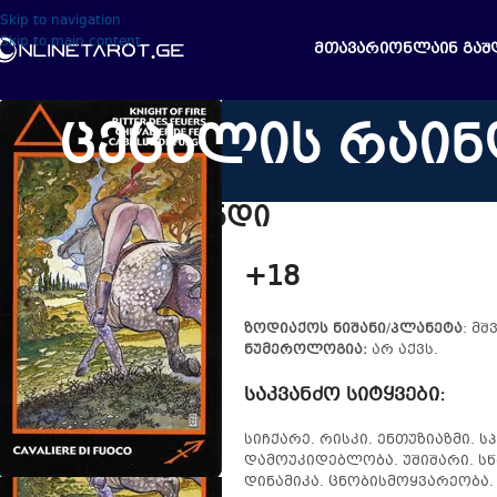
Skip to navigation
Skip to main content
ᲛᲗᲐᲕᲐᲠᲘ
ᲝᲜᲚᲐᲘᲜ ᲒᲐᲨ
ცეცხლის რაინდ
ცეცხლის რაინდი
+18
ზოდიაქოს ნიშანი
/
პლანეტა
: მ
ნუმეროლოგია:
არ აქვს.
საკვანძო სიტყვები
:
სიჩქარე. რისკი. ენთუზიაზმი. 
დამოუკიდებლობა. უშიშარი. ს
დინამიკა. ცნობისმოყვარეობა.