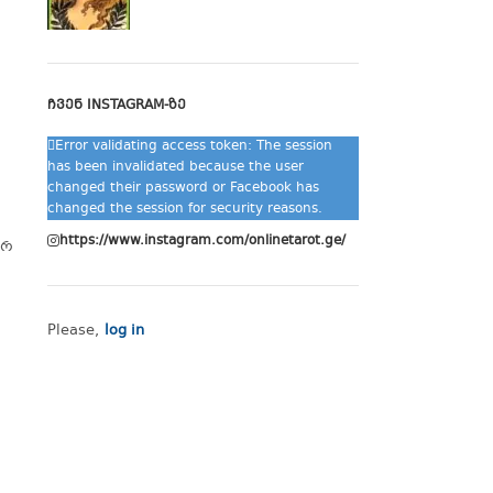
ᲩᲕᲔᲜ INSTAGRAM-ᲖᲔ
Error validating access token: The session
has been invalidated because the user
changed their password or Facebook has
changed the session for security reasons.
https://www.instagram.com/onlinetarot.ge/
არ
Please,
log in