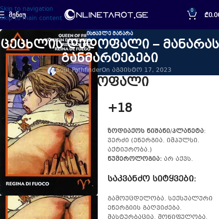
Skip to navigation
0
ᲛᲔᲜᲘᲣ
₾
0.0
Skip to main content
ᲘᲡᲬᲐᲕᲚᲔ ᲛᲐᲜᲐᲠᲐ
ცეცხლის დედოფალი – მანარას
განმარტებები
Soul_Pathfinder
On აგვისტო 17, 2023
ცეცხლის დედოფალი
+18
ზოდიაქოს ნიშანი
/
პლანეტა
:
ვერძი (ენერგია. იმპულსი.
აქტიურობა.)
ნუმეროლოგია:
არ აქვს.
საკვანძო სიტყვები
:
გამოუცდელობა. სექსუალური
ენერგიის გაღვიძება.
მასტურბაცია. მოწიფულობა.