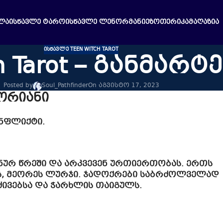
ᲚᲐ
ᲘᲡᲬᲐᲕᲚᲔ ᲢᲐᲠᲝ
ᲘᲡᲬᲐᲕᲚᲔ ᲚᲔᲜᲝᲠᲛᲐᲜᲘ
ᲔᲖᲝᲗᲔᲠᲘᲙᲐ
ᲛᲐᲦᲐᲖᲘᲐ
ᲘᲡᲬᲐᲕᲚᲔ TEEN WITCH TAROT
h Tarot – განმარტ
Posted by
Soul_Pathfinder
On აგვისტო 17, 2023
ორიანი
ონფლიქტი.
ნურ წრეში და არკვევენ ურთიერთობას. ერთს
ვს, მეორეს ლურჯი. ჯადოქრები საბრძოლველად
მძივებსა და ჭარხლის თაიგულს.