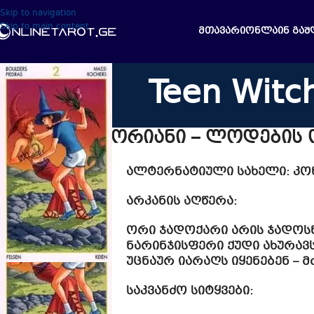
Skip to navigation
Skip to main content
ᲛᲗᲐᲕᲐᲠᲘ
ᲝᲜᲚᲐᲘᲜ ᲒᲐᲨ
Teen Witc
მონეტების ორიანი – ლოდების 
ალტერნატიული სახელი
: კ
არკანის აღწერა:
ორი ჯადოქარი არის ჯადოს
ნარინჯისფერი ქუდი ახურა
უცნაურ იარაღს იყენებენ – 
საკვანძო სიტყვები
: