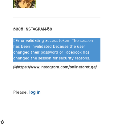
ᲩᲕᲔᲜ INSTAGRAM-ᲖᲔ
Error validating access token: The session
has been invalidated because the user
changed their password or Facebook has
changed the session for security reasons.
https://www.instagram.com/onlinetarot.ge/
Please,
log in
და