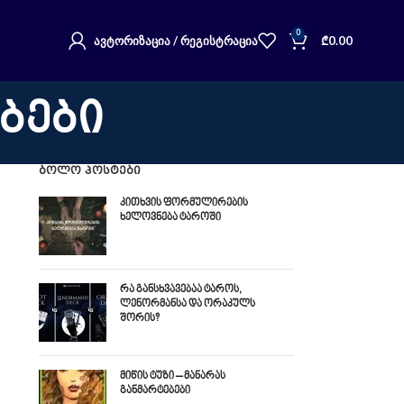
0
ᲐᲕᲢᲝᲠᲘᲖᲐᲪᲘᲐ / ᲠᲔᲒᲘᲡᲢᲠᲐᲪᲘᲐ
₾
0.00
ებები
ᲑᲝᲚᲝ ᲞᲝᲡᲢᲔᲑᲘ
კითხვის ფორმულირების
ხელოვნება ტაროში
რა განსხვავებაა ტაროს,
ლენორმანსა და ორაკულს
შორის?
მიწის ტუზი – მანარას
განმარტებები