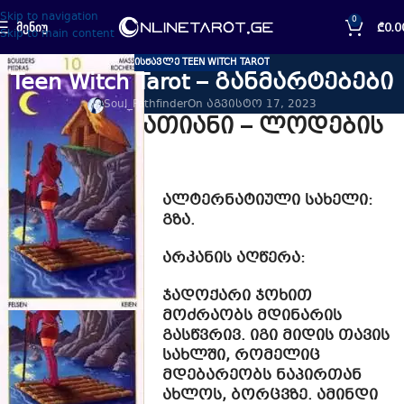
Skip to navigation
0
ᲛᲔᲜᲘᲣ
₾
0.0
Skip to main content
ᲘᲡᲬᲐᲕᲚᲔ TEEN WITCH TAROT
Teen Witch Tarot – განმარტებები
Soul_Pathfinder
On აგვისტო 17, 2023
მონეტების ათიანი – ლოდების
ათიანი
ალტერნატიული სახელი
:
გზა.
არკანის აღწერა:
ჯადოქარი ჯოხით
მოძრაობს მდინარის
გასწვრივ. იგი მიდის თავის
სახლში, რომელიც
მდებარეობს ნაპირთან
ახლოს, ბორცვზე. ამინდი