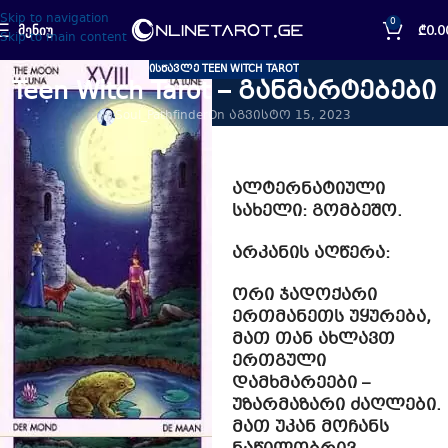
Skip to navigation
0
ᲛᲔᲜᲘᲣ
₾
0.0
Skip to main content
ᲘᲡᲬᲐᲕᲚᲔ TEEN WITCH TAROT
Teen Witch Tarot – განმარტებები
Soul_Pathfinder
On აგვისტო 15, 2023
მთვარე
ალტერნატიული
სახელი
: გომბეშო.
არკანის აღწერა:
ორი ჯადოქარი
ერთმანეთს უყურება,
მათ თან ახლავთ
ერთგული
დამხმარეები –
უზარმაზარი ძაღლები.
მათ უკან მოჩანს