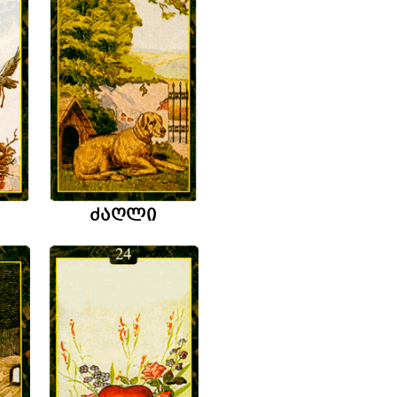
ძაღლი