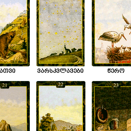
ათვი
ვარსკვლავები
წერო