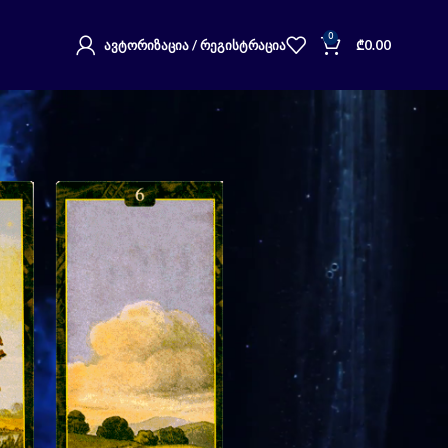
0
ᲐᲕᲢᲝᲠᲘᲖᲐᲪᲘᲐ / ᲠᲔᲒᲘᲡᲢᲠᲐᲪᲘᲐ
₾
0.00