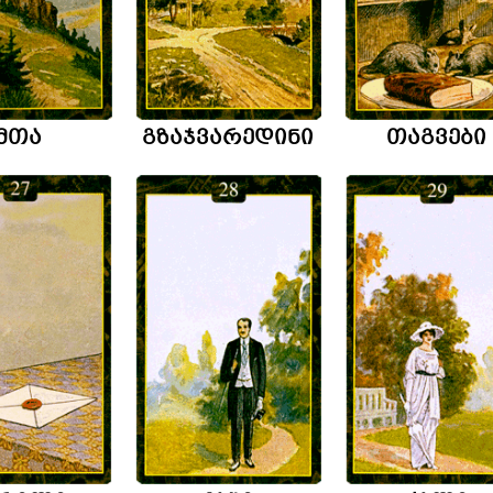
მთა
გზაჯვარედინი
თაგვები