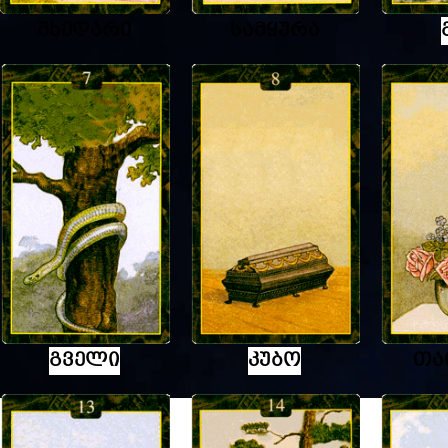
მხედარი
სამყურა
გველი
კუბო
თა