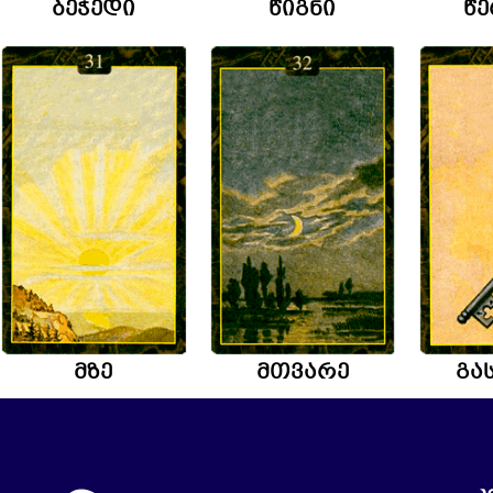
ბეჭედი
წიგნი
წ
მზე
მთვარე
გა