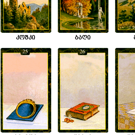
კოშკი
ბაღი