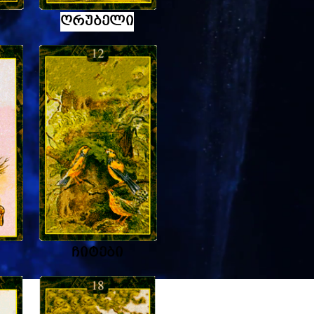
ღრუბელი
ჩიტები