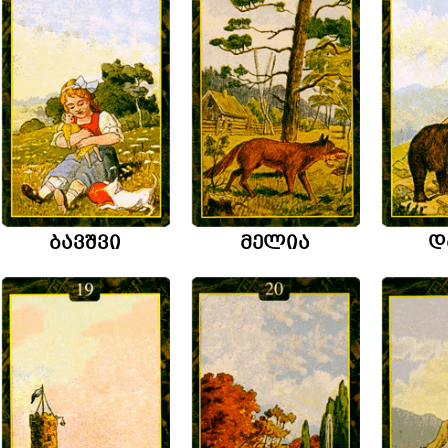
ბავშვი
მელია
დ