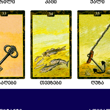
ერილი
კაცი
ქალი
საღები
თევზები
ღუზა