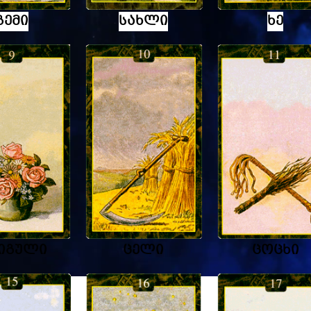
გემი
სახლი
ხე
იგული
ცელი
ცოცხი