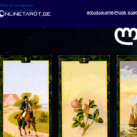
Skip to navigation
Skip to main content
ᲛᲗᲐᲕᲐᲠᲘ
ᲝᲜᲚᲐᲘᲜ ᲒᲐᲨ
ლ