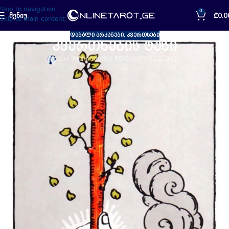
Skip to navigation
0
ᲛᲔᲜᲘᲣ
₾
0.0
Skip to main content
ᲓᲐᲑᲐᲚᲘ ᲐᲠᲙᲐᲜᲔᲑᲘ
,
ᲙᲕᲔᲠᲗᲮᲔᲑᲘ
კვერთხების ტუზი
Soul_Pathfinder
On ნოემბერი 16, 2020
დაბალი არკანები –
კვერთხების ტუზი
სტიქია
: –
ცეცხლი.
პლანეტა
: –
მარსი.
ზოდიაქოს
ნიშანი
: –
ვერძი,
ლომი,