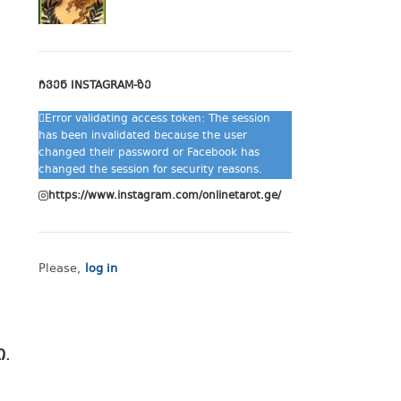
ᲩᲕᲔᲜ INSTAGRAM-ᲖᲔ
Error validating access token: The session
has been invalidated because the user
changed their password or Facebook has
changed the session for security reasons.
https://www.instagram.com/onlinetarot.ge/
Please,
log in
ი.