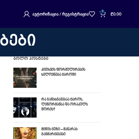
0
ᲐᲕᲢᲝᲠᲘᲖᲐᲪᲘᲐ / ᲠᲔᲒᲘᲡᲢᲠᲐᲪᲘᲐ
₾
0.00
ებები
ᲑᲝᲚᲝ ᲞᲝᲡᲢᲔᲑᲘ
კითხვის ფორმულირების
ხელოვნება ტაროში
რა განსხვავებაა ტაროს,
ლენორმანსა და ორაკულს
შორის?
მიწის ტუზი – მანარას
განმარტებები