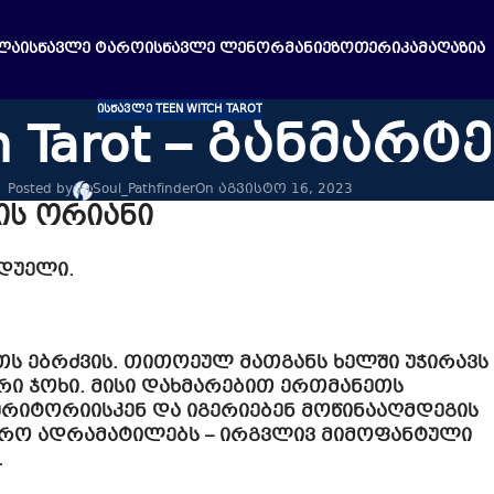
ᲚᲐ
ᲘᲡᲬᲐᲕᲚᲔ ᲢᲐᲠᲝ
ᲘᲡᲬᲐᲕᲚᲔ ᲚᲔᲜᲝᲠᲛᲐᲜᲘ
ᲔᲖᲝᲗᲔᲠᲘᲙᲐ
ᲛᲐᲦᲐᲖᲘᲐ
ᲘᲡᲬᲐᲕᲚᲔ TEEN WITCH TAROT
h Tarot – განმარტ
Posted by
Soul_Pathfinder
On აგვისტო 16, 2023
ის ორიანი
 დუელი.
ს ებრძვის. თითოეულ მათგანს ხელში უჭირავს
ური ჯოხი. მისი დახმარებით ერთმანეთს
ერიტორიისკენ და იგერიებენ მოწინააღმდეგის
უფრო ადრამატილებს – ირგვლივ მიმოფანტული
.