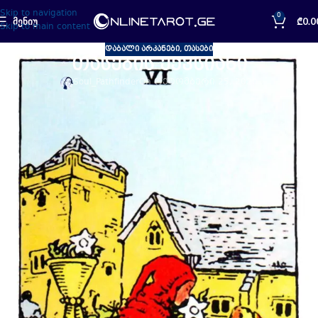
Skip to navigation
0
ᲛᲔᲜᲘᲣ
₾
0.0
Skip to main content
ᲓᲐᲑᲐᲚᲘ ᲐᲠᲙᲐᲜᲔᲑᲘ
,
ᲗᲐᲡᲔᲑᲘ
თასების ექვსიანი
Soul_Pathfinder
On ოქტომბერი 25, 2020
დაბალი არკანი – თასების
ექვსიანი
სტიქია
:
წყალი.
პლანეტა
: მზე.
ზოდიაქოს
ნიშანი
:
მორიელი
(მზე
მორიელში).
კი/არა
: კი.
საკვანძო